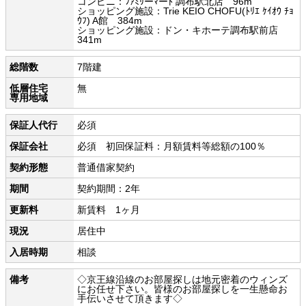
コンビニ：ﾌｧﾐﾘーﾏーﾄ 調布駅北店 96m
ショッピング施設：Trie KEIO CHOFU(ﾄﾘｴ ｹｲｵｳ ﾁｮ
ｳﾌ) A館 384m
ショッピング施設：ドン・キホーテ調布駅前店
341m
総階数
7階建
低層住宅
無
専用地域
保証人代行
必須
保証会社
必須 初回保証料：月額賃料等総額の100％
契約形態
普通借家契約
期間
契約期間：2年
更新料
新賃料 1ヶ月
現況
居住中
入居時期
相談
備考
◇京王線沿線のお部屋探しは地元密着のウィンズ
にお任せ下さい。皆様のお部屋探しを一生懸命お
手伝いさせて頂きます◇