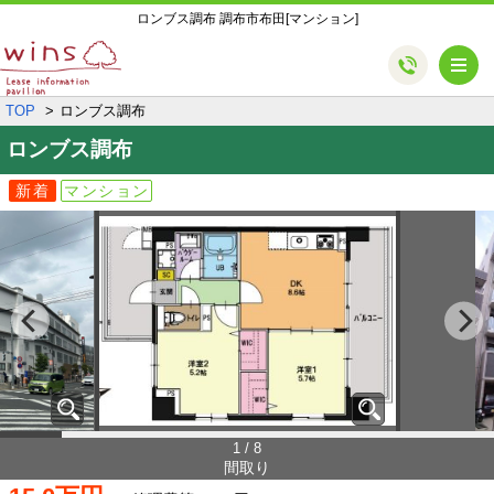
ロンブス調布 調布市布田[マンション]
メ
TOP
ロンブス調布
ロンブス調布
新着
マンション
1 / 8
間取り