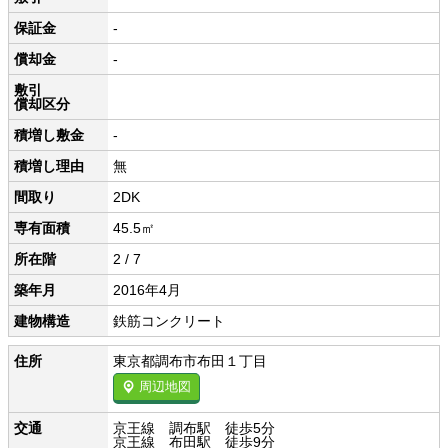
保証金
-
償却金
-
敷引
償却区分
積増し敷金
-
積増し理由
無
間取り
2DK
専有面積
45.5㎡
所在階
2 / 7
築年月
2016年4月
建物構造
鉄筋コンクリート
住所
東京都調布市布田１丁目
周辺地図
交通
京王線 調布駅 徒歩5分
京王線 布田駅 徒歩9分