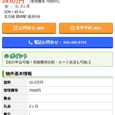
15.0万円
（管理費等 7000円）
-
2ヶ月
2DK
45.5㎡
京王線 調布駅 徒歩5分
お問合せ
見学予約
(無料)
(無料)
電話お問合せ：
042-490-8755
ポイント
【先行申込可能！初期費用分割・カード決済も可能♪】
物件基本情報
賃料
15.0万円
管理費等
7000円
敷金
-
礼金
2ヶ月
敷引
-