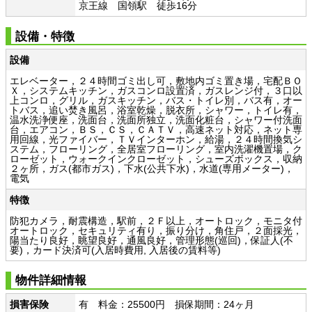
京王線 国領駅 徒歩16分
設備・特徴
設備
エレベーター，２４時間ゴミ出し可，敷地内ゴミ置き場，宅配ＢＯ
Ｘ，システムキッチン，ガスコンロ設置済，ガスレンジ付，３口以
上コンロ，グリル，ガスキッチン，バス・トイレ別，バス有，オー
トバス，追い焚き風呂，浴室乾燥，脱衣所，シャワー，トイレ有，
温水洗浄便座，洗面台，洗面所独立，洗面化粧台，シャワー付洗面
台，エアコン，ＢＳ，ＣＳ，ＣＡＴＶ，高速ネット対応，ネット専
用回線，光ファイバー，ＴＶインターホン，給湯，２４時間換気シ
ステム，フローリング，全居室フローリング，室内洗濯機置場，ク
ローゼット，ウォークインクローゼット，シューズボックス，収納
２ヶ所，ガス(都市ガス)，下水(公共下水)，水道(専用メーター)，
電気
特徴
防犯カメラ，耐震構造，駅前，２Ｆ以上，オートロック，モニタ付
オートロック，セキュリティ有り，振り分け，角住戸，２面採光，
陽当たり良好，眺望良好，通風良好，管理形態(巡回)，保証人(不
要)，カード決済可(入居時費用, 入居後の賃料等)
物件詳細情報
損害保険
有 料金：25500円 損保期間：24ヶ月