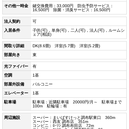
その他一時金
鍵交換費用：33,000円 防虫予防サービス：
16,500円 除菌・消臭サービス：16,500円
法人契約
可
入居条件
子供(可)，単身(可)，二人(可)，法人(可)，ルームシ
ェア(相談)
間取り詳細
DK(8.6畳) 洋室(5.7畳) 洋室(5.2畳)
部屋向き
東
光ファイバー
有
空調
1基
部屋外設備
バルコニー
エレベーター
1基
駐車場
駐車場：近隣駐車場 20000円/月～ 駐車場まで
100m 駐輪場：有
周辺施設
スーパー：まいばすけっと調布駅東口 360m
スーパー：西友 調布店 351m
コンビニ：ﾛｰｿﾝ 調布布田店 72m