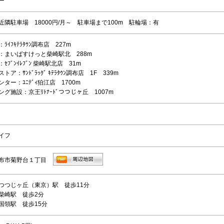
ー
近隣駐車場 18000円/月～ 駐車場まで100m 駐輪場：有
ﾗｲﾌｷﾃﾗﾀｳﾝ調布店 227m
：まいばすけっと柴崎駅北 288m
ｾﾌﾞﾝｲﾚﾌﾞﾝ 柴崎駅北店 31m
ア：ｻﾝﾄﾞﾗｯｸﾞ ｷﾃﾗﾀｳﾝ調布店 1F 339m
ター：ﾕﾆﾃﾞｨ狛江店 1700m
グ施設：京王ﾘﾄﾅｰﾄﾞつつじヶ丘 1007m
イフ
布市菊野台１丁目
つつじヶ丘（東京）駅 徒歩11分
柴崎駅 徒歩2分
国領駅 徒歩15分