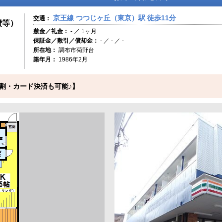
京王線 つつじヶ丘（東京）駅 徒歩11分
交通：
費等）
敷金／礼金：
- ／ 1ヶ月
保証金／敷引／償却金：
- ／ - ／ -
所在地：
調布市菊野台
築年月：
1986年2月
割・カード決済も可能♪】