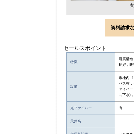
玄
資料請求
セールスポイント
耐震構造
特徴
良好，眺
敷地内ゴ
バス有，
設備
ァイバー
共下水)
光ファイバー
有
天井高