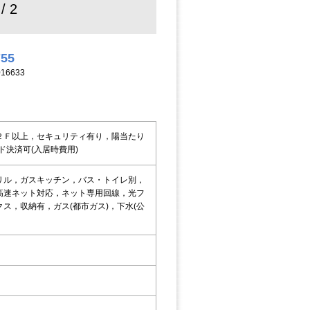
 / 2
755
16633
２Ｆ以上，セキュリティ有り，陽当たり
ド決済可(入居時費用)
リル，ガスキッチン，バス・トイレ別，
高速ネット対応，ネット専用回線，光フ
ス，収納有，ガス(都市ガス)，下水(公