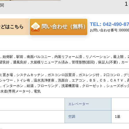
1
関
TEL: 042-490-8
問い合わせ（無料）
などはこちら
お問い合わせ番号: 00000
，始発駅，駅前，南面バルコニー，内装リフォーム済，リノベーション，最上階，
望良好，通風良好，大規模リニューアル済み，管理形態(巡回)，保証人(不要)，カー
ミ置き場，システムキッチン，ガスコンロ設置済，ガスレンジ付，２口コンロ，グ
シャワー，トイレ有，温水洗浄便座，洗面台，エアコン，ＢＳ，ＣＳ，ＣＡＴＶ，
，インターホン，給湯，フローリング，洗濯機置場，クローゼット，シューズボック
，水道(専用メーター)，電気
エレベーター
空調
1基