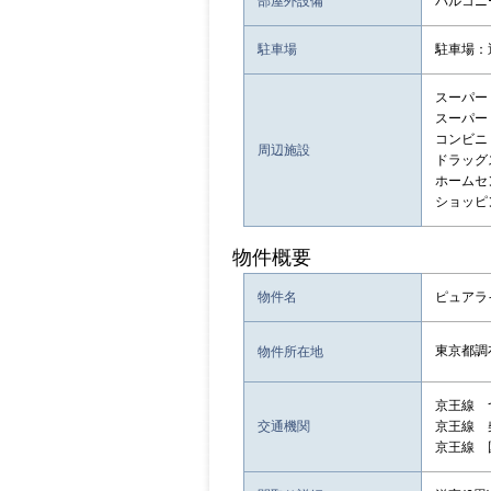
部屋外設備
バルコニ
駐車場
駐車場：
スーパー：
スーパー
コンビニ：
周辺施設
ドラッグスト
ホームセン
ショッピン
物件概要
物件名
ピュアラ
東京都調
物件所在地
京王線 
交通機関
京王線 
京王線 