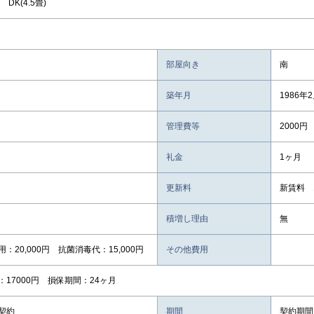
 DK(4.5畳)
部屋向き
南
築年月
1986年
管理費等
2000円
礼金
1ヶ月
更新料
新賃料 
積増し理由
無
：20,000円 抗菌消毒代：15,000円
その他費用
：17000円 損保期間：24ヶ月
契約
期間
契約期間