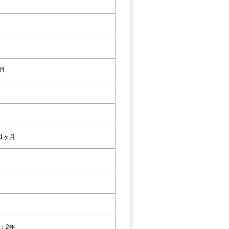
2月
1ヶ月
：2年