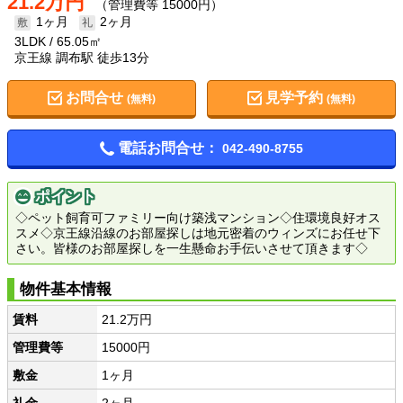
21.2万円
（管理費等 15000円）
1ヶ月
2ヶ月
3LDK
65.05㎡
京王線 調布駅 徒歩13分
お問合せ
見学予約
(無料)
(無料)
電話お問合せ：
042-490-8755
ポイント
◇ペット飼育可ファミリー向け築浅マンション◇住環境良好オス
スメ◇京王線沿線のお部屋探しは地元密着のウィンズにお任せ下
さい。皆様のお部屋探しを一生懸命お手伝いさせて頂きます◇
物件基本情報
賃料
21.2万円
管理費等
15000円
敷金
1ヶ月