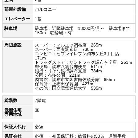
部屋外設備
バルコニー
エレベーター
1基
駐車場
駐車場：近隣駐車場 18000円/月～ 駐車場まで
150m 駐輪場：有
周辺施設
スーパー：マルエツ調布店 265m
スーパー：西友調布店 738m
コンビニ：セブンイレブン調布ケ丘3丁目店
171m
ドラッグストア：サンドラッグ調布ヶ丘店 263m
郵便局：調布八雲台郵便局 511m
銀行：りそな銀行調布支店 784m
公園：布多公園 221m
図書館：調布市立図書館佐須分館 655m
保育所：上布田保育園 427m
その他：国立電気通信大学 535m
総階数
7階建
低層住宅
無
専用地域
保証人代行
必須
保証会社
必須 ・初回保証料：総賃料の50％ 月額手数