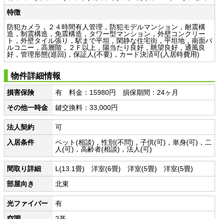
特徴
防犯カメラ，２４時間有人管理，防犯モデルマンション，耐震構
造，制震構造，免震構造，タワー型マンション，外壁コンクリー
ト，外壁タイル張り，駅まで平坦，閑静な住宅街，平坦地，南面バ
ルコニー，高層階，２Ｆ以上，陽当たり良好，眺望良好，通風良
好，管理形態(巡回)，保証人(不要)，カード決済可(入居時費用)
物件詳細情報
損害保険
有 料金：15980円 損保期間：24ヶ月
その他一時金
鍵交換料：33,000円
法人契約
可
入居条件
ペット(相談)，性別(不問)，子供(可)，単身(可)，二
人(可)，高齢者(相談)，法人(可)
間取り詳細
L(13.1畳) 洋室(6畳) 洋室(5畳) 洋室(5畳)
部屋向き
北東
光ファイバー
有
空調
2基