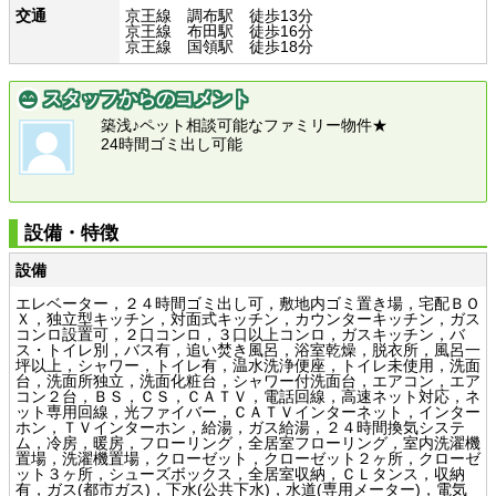
交通
京王線 調布駅 徒歩13分
京王線 布田駅 徒歩16分
京王線 国領駅 徒歩18分
スタッフからのコメント
築浅♪ペット相談可能なファミリー物件★
24時間ゴミ出し可能
設備・特徴
設備
エレベーター，２４時間ゴミ出し可，敷地内ゴミ置き場，宅配ＢＯ
Ｘ，独立型キッチン，対面式キッチン，カウンターキッチン，ガス
コンロ設置可，２口コンロ，３口以上コンロ，ガスキッチン，バ
ス・トイレ別，バス有，追い焚き風呂，浴室乾燥，脱衣所，風呂一
坪以上，シャワー，トイレ有，温水洗浄便座，トイレ未使用，洗面
台，洗面所独立，洗面化粧台，シャワー付洗面台，エアコン，エア
コン２台，ＢＳ，ＣＳ，ＣＡＴＶ，電話回線，高速ネット対応，ネ
ット専用回線，光ファイバー，ＣＡＴＶインターネット，インター
ホン，ＴＶインターホン，給湯，ガス給湯，２４時間換気システ
ム，冷房，暖房，フローリング，全居室フローリング，室内洗濯機
置場，洗濯機置場，クローゼット，クローゼット２ヶ所，クローゼ
ット３ヶ所，シューズボックス，全居室収納，ＣＬタンス，収納
有，ガス(都市ガス)，下水(公共下水)，水道(専用メーター)，電気