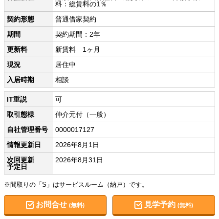
料：総賃料の1％
契約形態
普通借家契約
期間
契約期間：2年
更新料
新賃料 1ヶ月
現況
居住中
入居時期
相談
IT重説
可
取引態様
仲介元付（一般）
自社管理番号
0000017127
情報更新日
2026年8月1日
次回更新
2026年8月31日
予定日
※間取りの「S」はサービスルーム（納戸）です。
お問合せ
見学予約
(無料)
(無料)