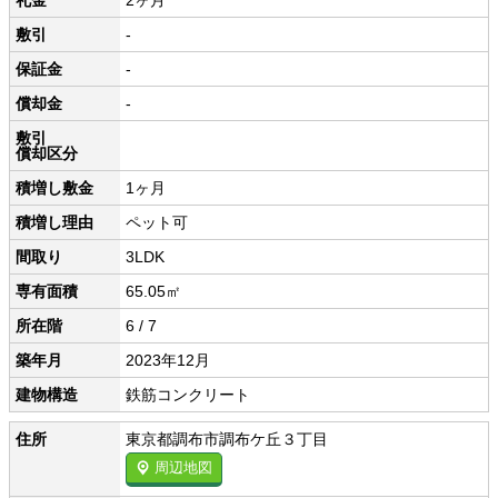
礼金
2ヶ月
敷引
-
保証金
-
償却金
-
敷引
償却区分
積増し敷金
1ヶ月
積増し理由
ペット可
間取り
3LDK
専有面積
65.05㎡
所在階
6 / 7
築年月
2023年12月
建物構造
鉄筋コンクリート
住所
東京都調布市調布ケ丘３丁目
周辺地図