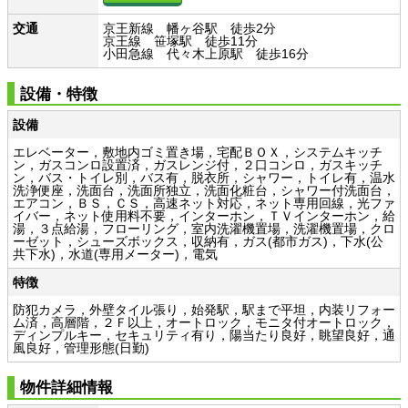
交通
京王新線 幡ヶ谷駅 徒歩2分
京王線 笹塚駅 徒歩11分
小田急線 代々木上原駅 徒歩16分
設備・特徴
設備
エレベーター，敷地内ゴミ置き場，宅配ＢＯＸ，システムキッチ
ン，ガスコンロ設置済，ガスレンジ付，２口コンロ，ガスキッチ
ン，バス・トイレ別，バス有，脱衣所，シャワー，トイレ有，温水
洗浄便座，洗面台，洗面所独立，洗面化粧台，シャワー付洗面台，
エアコン，ＢＳ，ＣＳ，高速ネット対応，ネット専用回線，光ファ
イバー，ネット使用料不要，インターホン，ＴＶインターホン，給
湯，３点給湯，フローリング，室内洗濯機置場，洗濯機置場，クロ
ーゼット，シューズボックス，収納有，ガス(都市ガス)，下水(公
共下水)，水道(専用メーター)，電気
特徴
防犯カメラ，外壁タイル張り，始発駅，駅まで平坦，内装リフォー
ム済，高層階，２Ｆ以上，オートロック，モニタ付オートロック，
ディンプルキー，セキュリティ有り，陽当たり良好，眺望良好，通
風良好，管理形態(日勤)
物件詳細情報