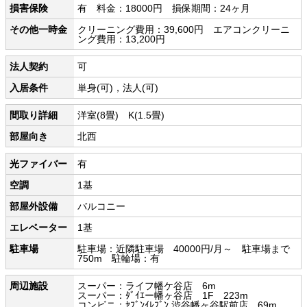
損害保険
有 料金：18000円 損保期間：24ヶ月
その他一時金
クリーニング費用：39,600円 エアコンクリーニ
ング費用：13,200円
法人契約
可
入居条件
単身(可)，法人(可)
間取り詳細
洋室(8畳) K(1.5畳)
部屋向き
北西
光ファイバー
有
空調
1基
部屋外設備
バルコニー
エレベーター
1基
駐車場
駐車場：近隣駐車場 40000円/月～ 駐車場まで
750m 駐輪場：有
周辺施設
スーパー：ライフ幡ケ谷店 6m
スーパー：ﾀﾞｲｴー幡ヶ谷店 1F 223m
コンビニ：ｾﾌﾞﾝｲﾚﾌﾞﾝ 渋谷幡ヶ谷駅前店 69m