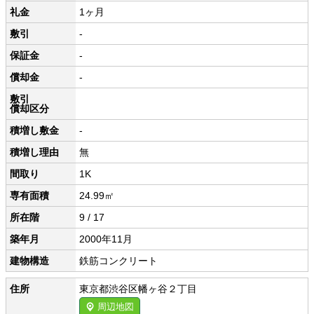
礼金
1ヶ月
敷引
-
保証金
-
償却金
-
敷引
償却区分
積増し敷金
-
積増し理由
無
間取り
1K
専有面積
24.99㎡
所在階
9 / 17
築年月
2000年11月
建物構造
鉄筋コンクリート
住所
東京都渋谷区幡ヶ谷２丁目
周辺地図