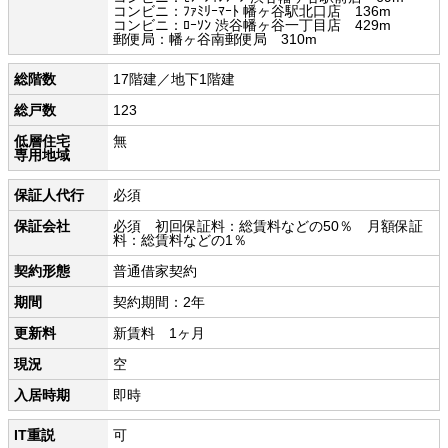
コンビニ：ﾌｧﾐﾘｰﾏｰﾄ 幡ヶ谷駅北口店 136m
コンビニ：ﾛｰｿﾝ 渋谷幡ヶ谷一丁目店 429m
郵便局：幡ヶ谷南郵便局 310m
総階数
17階建／地下1階建
総戸数
123
低層住宅
無
専用地域
保証人代行
必須
保証会社
必須 初回保証料：総賃料などの50％ 月額保証
料：総賃料などの1％
契約形態
普通借家契約
期間
契約期間：2年
更新料
新賃料 1ヶ月
現況
空
入居時期
即時
IT重説
可