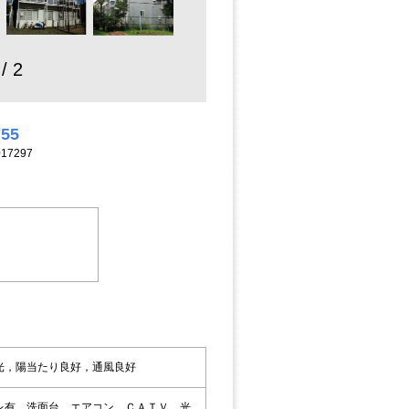
 / 2
755
17297
光，陽当たり良好，通風良好
レ有，洗面台，エアコン，ＣＡＴＶ，光