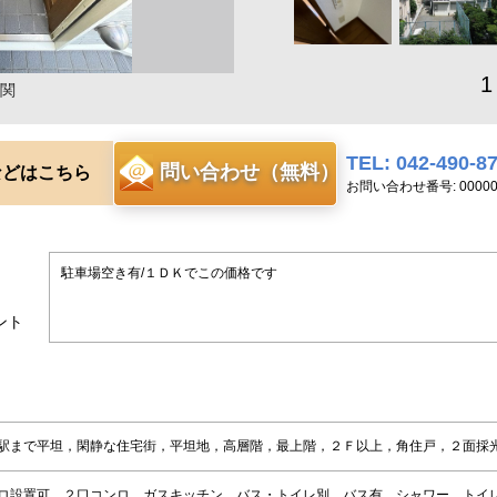
1
関
TEL: 042-490-8
問い合わせ（無料）
などはこちら
お問い合わせ番号: 00000
駐車場空き有/１ＤＫでこの価格です
ント
駅まで平坦，閑静な住宅街，平坦地，高層階，最上階，２Ｆ以上，角住戸，２面採
ロ設置可，２口コンロ，ガスキッチン，バス・トイレ別，バス有，シャワー，トイ