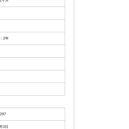
1ヶ月
：2年
297
9月3日