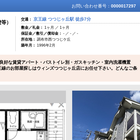
お問い合わせ番号：
0000017297
京王線 つつじヶ丘駅 徒歩7分
交通：
費等）
敷金／礼金：
1ヶ月 ／ 1ヶ月
保証金／敷引／償却金：
- ／ - ／ -
所在地：
調布市西つつじケ丘
築年月：
1996年2月
良好な賃貸アパート・バストイレ別・ガスキッチン・室内洗濯機置
王線のお部屋探しはウィンズつつじヶ丘店にお任せ下さい。どんなご条