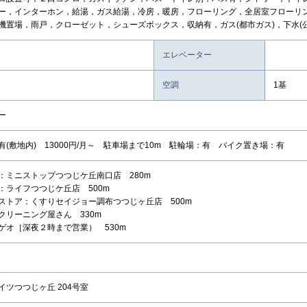
ー，インターホン，給湯，ガス給湯，冷房，暖房，フローリング，全居室フローリ
機置場，雨戸，クローゼット，シューズボックス，収納有，ガス(都市ガス)，下水(公
エレベーター
空調
1基
ー
有(敷地内) 13000円/月～ 駐車場まで10m 駐輪場：有 バイク置き場：有
：ミニストップつつじケ丘南口店 280m
：ライフつつじケ丘店 500m
ストア：くすりセイジョー調布つつじヶ丘店 500m
クリーニング屋さん 330m
ゲオ［深夜２時まで営業） 530m
イツつつじヶ丘 204号室