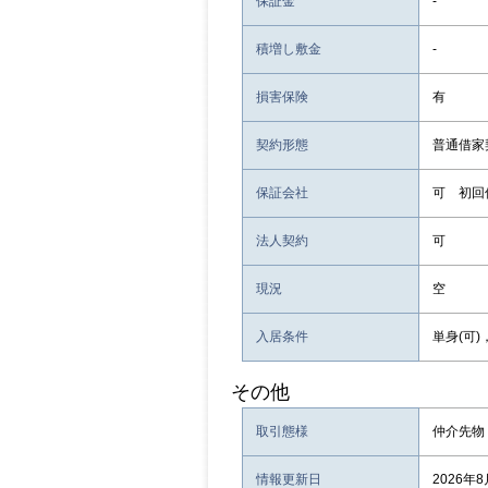
保証金
-
積増し敷金
-
損害保険
有
契約形態
普通借家
保証会社
可 初回
法人契約
可
現況
空
入居条件
単身(可)
その他
取引態様
仲介先物
情報更新日
2026年