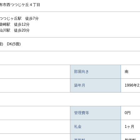
布市西つつじケ丘４丁目
つつじヶ丘駅 徒歩7分
柴崎駅 徒歩12分
仙川駅 徒歩20分
畳) DK(5畳)
部屋向き
南
築年月
1996年
管理費等
0円
礼金
1ヶ月