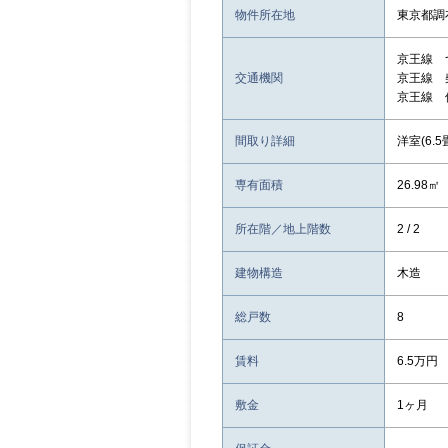
物件所在地
東京都調
京王線 
交通機関
京王線 
京王線 
間取り詳細
洋室(6.5
専有面積
26.98㎡
所在階／地上階数
2 / 2
建物構造
木造
総戸数
8
賃料
6.5万円
敷金
1ヶ月