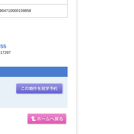
904710000159858
755
17297