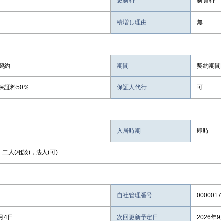
更新料
新賃料 
積増し理由
無
契約
期間
契約期間
保証料50％
保証人代行
可
入居時期
即時
，二人(相談)，法人(可)
自社管理番号
0000017
8月4日
次回更新予定日
2026年