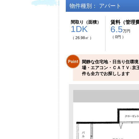
物件種別： アパート
間取り（面積）
賃料（管理
1DK
6.5
万円
（ 0円 ）
（ 26.98㎡ ）
閑静な住宅地・日当り住環境
場・エアコン・ＣＡＴＶ↓京
件も全力でお探しします