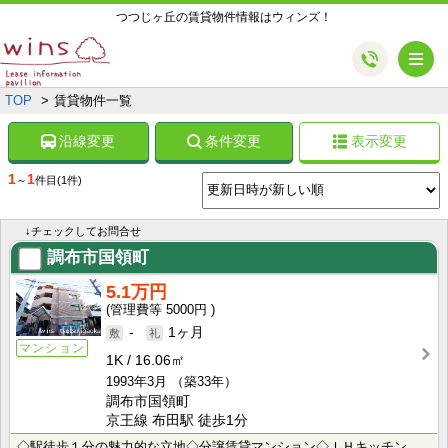
つつじヶ丘の賃貸物件情報はウィンズ！
メ
TOP
賃貸物件一覧
沿線変更
条件変更
表示変更
1
1
～
件目
(1件)
↓チェックしてお問合せ
調布市国領町
5.1万円
5000円
-
1ヶ月
マンション
1K
16.06㎡
1993年3月
（築33年）
調布市国領町
京王線 布田駅 徒歩1分
◇駅徒歩１分の魅力的な立地◇分譲賃貸マンション◇ＩＨキッチン◇エアコン新品◇人気の鉄筋マンション◇京･･･