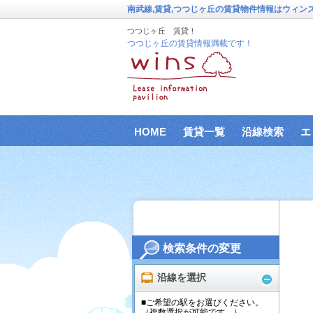
南武線,賃貸,つつじヶ丘の賃貸物件情報はウィン
つつじヶ丘 賃貸！
つつじヶ丘の賃貸情報満載です！
HOME
賃貸一覧
沿線検索
エ
検索条件の変更
沿線を選択
■ご希望の駅をお選びください。
（複数選択が可能です。）