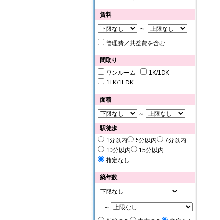
賃料
～
管理費／共益費を含む
間取り
ワンルーム
1K/1DK
1LK/1LDK
面積
～
駅徒歩
1分以内
5分以内
7分以内
10分以内
15分以内
指定なし
築年数
～