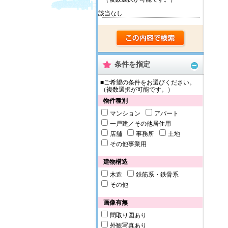
該当なし
条件を指定
■ご希望の条件をお選びください。
（複数選択が可能です。）
物件種別
マンション
アパート
一戸建／その他居住用
店舗
事務所
土地
その他事業用
建物構造
木造
鉄筋系・鉄骨系
その他
画像有無
間取り図あり
外観写真あり