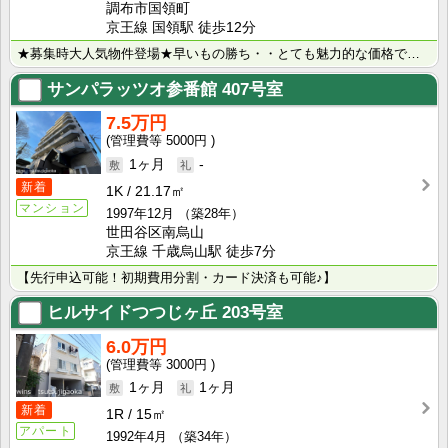
調布市国領町
京王線 国領駅 徒歩12分
★募集時大人気物件登場★早いもの勝ち・・とても魅力的な価格です★お洒落なカウンターＫ・追い炊き浴室乾･･･
サンパラッツオ参番館
407号室
7.5万円
5000円
1ヶ月
-
新着
1K
21.17㎡
マンション
1997年12月
（築28年）
世田谷区南烏山
京王線 千歳烏山駅 徒歩7分
【先行申込可能！初期費用分割・カード決済も可能♪】
ヒルサイドつつじヶ丘
203号室
6.0万円
3000円
1ヶ月
1ヶ月
新着
1R
15㎡
アパート
1992年4月
（築34年）