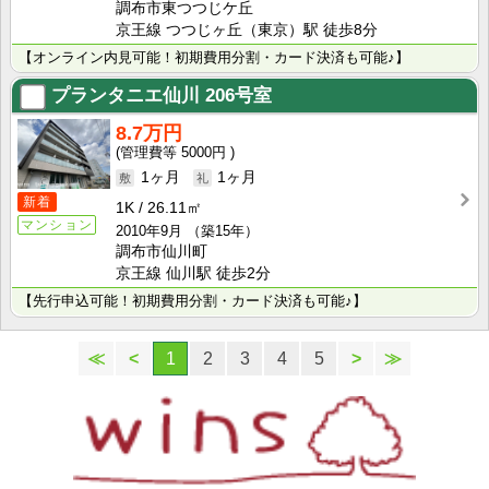
調布市東つつじケ丘
京王線 つつじヶ丘（東京）駅 徒歩8分
【オンライン内見可能！初期費用分割・カード決済も可能♪】
プランタニエ仙川
206号室
8.7万円
5000円
1ヶ月
1ヶ月
新着
1K
26.11㎡
マンション
2010年9月
（築15年）
調布市仙川町
京王線 仙川駅 徒歩2分
【先行申込可能！初期費用分割・カード決済も可能♪】
≪
<
1
2
3
4
5
>
≫