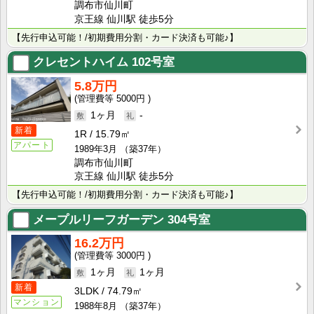
調布市仙川町
京王線 仙川駅 徒歩5分
【先行申込可能！/初期費用分割・カード決済も可能♪】
クレセントハイム
102号室
5.8万円
5000円
1ヶ月
-
新着
1R
15.79㎡
アパート
1989年3月
（築37年）
調布市仙川町
京王線 仙川駅 徒歩5分
【先行申込可能！/初期費用分割・カード決済も可能♪】
メープルリーフガーデン
304号室
16.2万円
3000円
1ヶ月
1ヶ月
新着
3LDK
74.79㎡
マンション
1988年8月
（築37年）