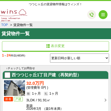
つつじヶ丘の賃貸物件情報はウィンズ！
メ
TOP
賃貸物件一覧
賃貸物件一覧
表示変更
1
24
～
件目
(483件)
↓チェックしてお問合せ
西つつじヶ丘1丁目戸建（再契約型）
32.0万円
0円
1ヶ月
1ヶ月
新着
戸建
3LDK
91.91㎡
新築
2026年3月
（築1年未満）