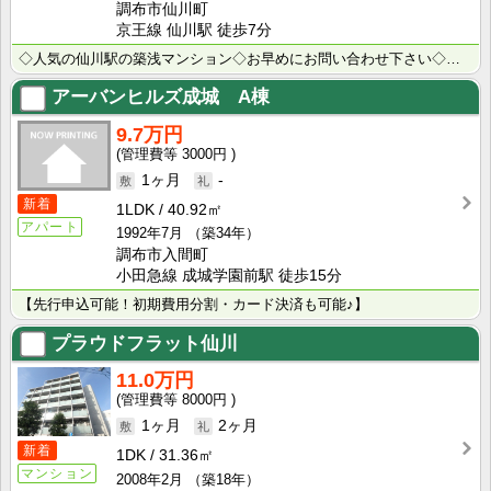
調布市仙川町
京王線 仙川駅 徒歩7分
◇人気の仙川駅の築浅マンション◇お早めにお問い合わせ下さい◇充実設備で新生活をお送り下さい◇京王線沿･･･
アーバンヒルズ成城 A棟
9.7万円
3000円
1ヶ月
-
新着
1LDK
40.92㎡
アパート
1992年7月
（築34年）
調布市入間町
小田急線 成城学園前駅 徒歩15分
【先行申込可能！初期費用分割・カード決済も可能♪】
プラウドフラット仙川
11.0万円
8000円
1ヶ月
2ヶ月
新着
1DK
31.36㎡
マンション
2008年2月
（築18年）