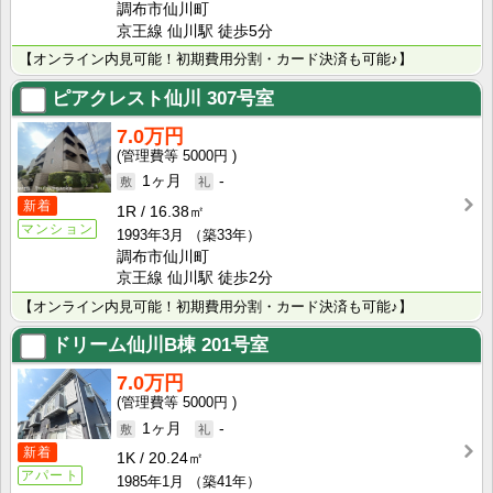
調布市仙川町
京王線 仙川駅 徒歩5分
【オンライン内見可能！初期費用分割・カード決済も可能♪】
ピアクレスト仙川
307号室
7.0万円
5000円
1ヶ月
-
新着
1R
16.38㎡
マンション
1993年3月
（築33年）
調布市仙川町
京王線 仙川駅 徒歩2分
【オンライン内見可能！初期費用分割・カード決済も可能♪】
ドリーム仙川B棟
201号室
7.0万円
5000円
1ヶ月
-
新着
1K
20.24㎡
アパート
1985年1月
（築41年）