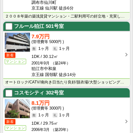
調布市仙川町
京王線 仙川駅 徒歩6分
２００８年築の築浅賃貸マンション・二駅利用可の好立地・充実した設備・システムキッチンガス２口・独立洗･･･
フルール狛江
501号室
7.9万円
5000円
1ヶ月
1ヶ月
新着
1DK
30.12㎡
マンション
2001年9月
（築24年）
狛江市中和泉
京王線 国領駅 徒歩14分
オートロック/CATV/南向き日当たり良好/脱衣場/大型ショッピング施設・総合病院・コンビニ近隣/京･･･
コスモシティ
302号室
8.1万円
3000円
1ヶ月
1ヶ月
新着
1DK
29.75㎡
マンション
2006年3月
（築20年）