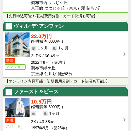
調布市西つつじケ丘
京王線 つつじヶ丘（東京）駅 徒歩7分
【先行申込可能！/初期費用分割・カード決済も可能】
ヴィル･デ･アンファン
22.0万円
8000円
1ヶ月
1ヶ月
2LDK
66.49㎡
新着
2022年8月
（築3年）
マンション
調布市緑ケ丘
京王線 仙川駅 徒歩8分
【オンライン内見可能！初期費用分割・カード決済も可能♪】
ファースト＆ピース
10.5万円
5000円
-
1ヶ月
新着
2K
43.88㎡
アパート
1997年9月
（築28年）