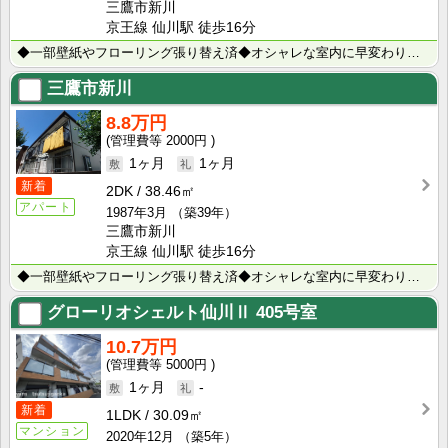
三鷹市新川
京王線 仙川駅 徒歩16分
◆一部壁紙やフローリング張り替え済◆オシャレな室内に早変わり◆水回りも綺麗にお手入れされたオススメの･･･
三鷹市新川
8.8万円
2000円
1ヶ月
1ヶ月
新着
2DK
38.46㎡
アパート
1987年3月
（築39年）
三鷹市新川
京王線 仙川駅 徒歩16分
◆一部壁紙やフローリング張り替え済◆オシャレな室内に早変わり◆水回りも綺麗にお手入れされたオススメの･･･
グローリオシェルト仙川Ⅱ
405号室
10.7万円
5000円
1ヶ月
-
新着
1LDK
30.09㎡
マンション
2020年12月
（築5年）