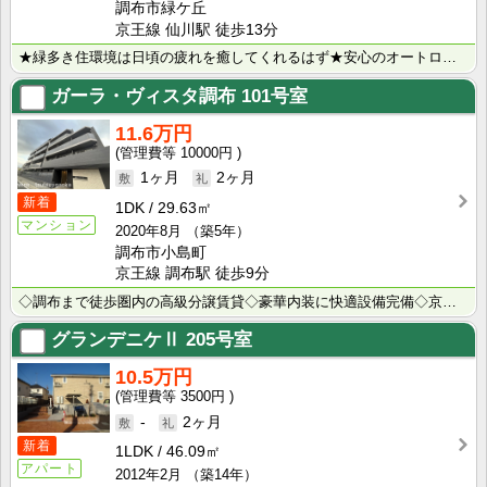
調布市緑ケ丘
京王線 仙川駅 徒歩13分
★緑多き住環境は日頃の疲れを癒してくれるはず★安心のオートロック・防犯シャッター付き★充実の設備も好･･･
ガーラ・ヴィスタ調布
101号室
11.6万円
10000円
1ヶ月
2ヶ月
新着
1DK
29.63㎡
マンション
2020年8月
（築5年）
調布市小島町
京王線 調布駅 徒歩9分
◇調布まで徒歩圏内の高級分譲賃貸◇豪華内装に快適設備完備◇京王線沿線のお部屋探しはウィンズつつじヶ丘･･･
グランデニケⅡ
205号室
10.5万円
3500円
-
2ヶ月
新着
1LDK
46.09㎡
アパート
2012年2月
（築14年）