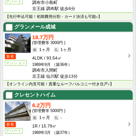
アパート
調布市小島町
京王線 調布駅 徒歩6分
【先行申込可能！初期費用分割・カード決済も可能♪】
グランメール成城
18.7万円
3000円
1ヶ月
1ヶ月
新着
4LDK
93.54㎡
マンション
1989年9月
（築36年）
調布市入間町
京王線 仙川駅 徒歩13分
【オンライン内見可能！貴重なルーフバルコニー付き住戸♪】
クレセントハイム
6.2万円
5000円
1ヶ月
-
新着
1R
15.79㎡
アパート
1989年3月
（築37年）