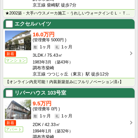
京王線 柴崎駅 徒歩7分
★2002築・大手ハウスメーカ施工・うれしいウォークインＣＬ・ＴＶドアホン・独立洗面台付き★お勧め１･･･
エクセルハイツ
16.0万円
5000円
1ヶ月
1ヶ月
新着
3LDK
75.43㎡
マンション
1983年3月
（築43年）
調布市柴崎
京王線 つつじヶ丘（東京）駅 徒歩12分
【オンライン内見可能！内装新築並みにフルリノベーション済♪】
リバーハウス
103号室
9.5万円
0円
1ヶ月
1ヶ月
新着
2DK
42.33㎡
アパート
1994年1月
（築32年）
調布市柴崎