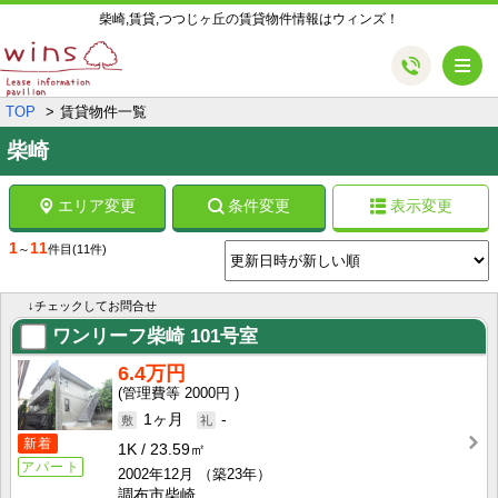
柴崎,賃貸,つつじヶ丘の賃貸物件情報はウィンズ！
メ
TOP
賃貸物件一覧
柴崎
エリア変更
条件変更
表示変更
1
11
～
件目
(11件)
↓チェックしてお問合せ
ワンリーフ柴崎
101号室
6.4万円
2000円
1ヶ月
-
新着
1K
23.59㎡
アパート
2002年12月
（築23年）
調布市柴崎