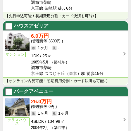
調布市柴崎
京王線 柴崎駅 徒歩6分
【先行申込可能！初期費用分割・カード決済も可能♪】
ハウスアゼリア
6.0万円
3500円
1ヶ月
-
マンション
1DK
25㎡
1985年5月
（築41年）
調布市柴崎
京王線 つつじヶ丘（東京）駅 徒歩15分
【オンライン内見可能！初期費用分割・カード決済も可能♪】
パークアベニュー
26.0万円
0円
1ヶ月
1ヶ月
テラスハウ
4SLDK
134.98㎡
ス
2004年2月
（築22年）