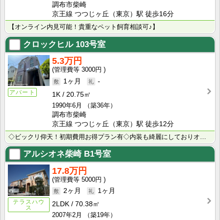
調布市柴崎
京王線 つつじヶ丘（東京）駅 徒歩16分
【オンライン内見可能！貴重なペット飼育相談可♪】
クロックヒル
103号室
5.3万円
3000円
1ヶ月
-
アパート
1K
20.75㎡
1990年6月
（築36年）
調布市柴崎
京王線 つつじヶ丘（東京）駅 徒歩12分
◇ビックリ仰天！初期費用お得プラン有◇内装も綺麗にしておりオススメです◇ＩＨキッチン◇嬉しい礼金なし･･･
アルシオネ柴崎
B1号室
17.8万円
5000円
2ヶ月
1ヶ月
テラスハウ
2LDK
70.38㎡
ス
2007年2月
（築19年）