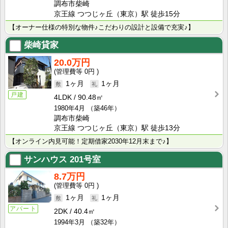
調布市柴崎
京王線 つつじヶ丘（東京）駅 徒歩15分
【オーナー仕様の特別な物件♪こだわりの設計と設備で充実♪】
柴崎貸家
20.0万円
0円
1ヶ月
1ヶ月
戸建
4LDK
90.48㎡
1980年4月
（築46年）
調布市柴崎
京王線 つつじヶ丘（東京）駅 徒歩13分
【オンライン内見可能！定期借家2030年12月末まで♪】
サンハウス
201号室
8.7万円
0円
1ヶ月
1ヶ月
アパート
2DK
40.4㎡
1994年3月
（築32年）