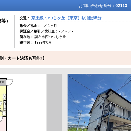
お問い合わせ番号：
02113
京王線 つつじヶ丘（東京）駅 徒歩5分
交通：
費等）
敷金／礼金：
- ／ 1ヶ月
保証金／敷引／償却金：
- ／ - ／ -
所在地：
調布市西つつじケ丘
築年月：
1999年6月
割・カード決済も可能♪】