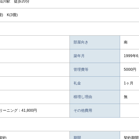
仙川駅 徒歩20分
畳) K(3畳)
部屋向き
南
築年月
1999年
管理費等
5000円
礼金
1ヶ月
積増し理由
無
ーニング：41,800円
その他費用
契約
期間
契約期間