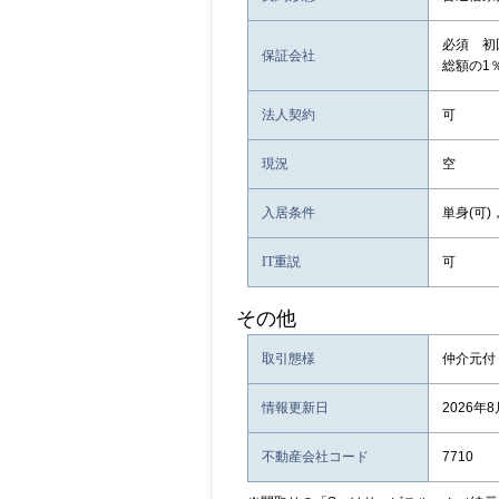
必須 初
保証会社
総額の1％
法人契約
可
現況
空
入居条件
単身(可)
IT重説
可
その他
取引態様
仲介元付
情報更新日
2026年
不動産会社コード
7710