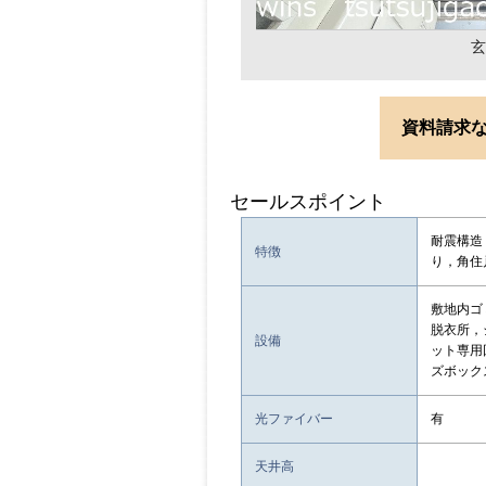
玄
資料請求
セールスポイント
耐震構造
特徴
り，角住
敷地内ゴ
脱衣所，
設備
ット専用
ズボック
光ファイバー
有
天井高