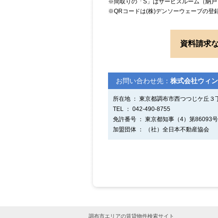
※間取りの「S」はサービスルーム（納戸
※QRコードは(株)デンソーウェーブの登
資料請求
お問い合わせ先：
株式会社ウィン
所在地 ： 東京都調布市西つつじケ丘３丁目
TEL ： 042-490-8755
免許番号 ： 東京都知事（4）第86093号
加盟団体 ： （社）全日本不動産協会
調布市エリアの賃貸物件検索サイト