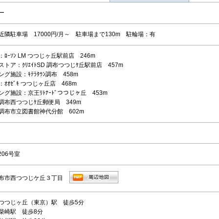
ー
近隣駐車場 17000円/月～ 駐車場まで130m 駐輪場：有
ﾛｰｿﾝ LM つつじヶ丘駅前店 246m
トア：ｸﾘｴｲﾄSD 調布つつじｹ丘駅前店 457m
グ施設：ｷﾃﾗﾀｳﾝ調布 458m
ｵｵｾﾞｷ つつじヶ丘店 468m
グ施設：京王ﾘﾄﾅｰﾄﾞつつじヶ丘 453m
調布西つつじｹ丘郵便局 349m
調布市立図書館神代分館 602m
206号室
布市西つつじケ丘３丁目
つつじヶ丘（東京）駅 徒歩5分
柴崎駅 徒歩8分