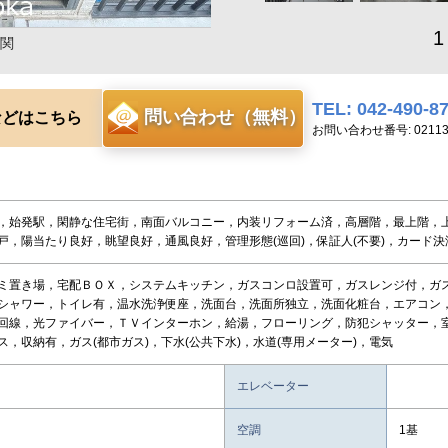
1
関
TEL: 042-490-8
問い合わせ（無料）
などはこちら
お問い合わせ番号: 0211
，始発駅，閑静な住宅街，南面バルコニー，内装リフォーム済，高層階，最上階，
戸，陽当たり良好，眺望良好，通風良好，管理形態(巡回)，保証人(不要)，カード決
ミ置き場，宅配ＢＯＸ，システムキッチン，ガスコンロ設置可，ガスレンジ付，ガ
シャワー，トイレ有，温水洗浄便座，洗面台，洗面所独立，洗面化粧台，エアコン
回線，光ファイバー，ＴＶインターホン，給湯，フローリング，防犯シャッター，
ス，収納有，ガス(都市ガス)，下水(公共下水)，水道(専用メーター)，電気
エレベーター
空調
1基