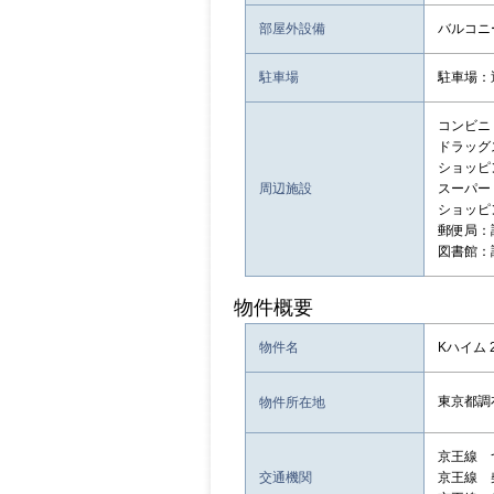
部屋外設備
バルコニ
駐車場
駐車場：
コンビニ：
ドラッグス
ショッピン
周辺施設
スーパー：
ショッピン
郵便局：
図書館：
物件概要
物件名
Kハイム 
東京都調
物件所在地
京王線 
交通機関
京王線 