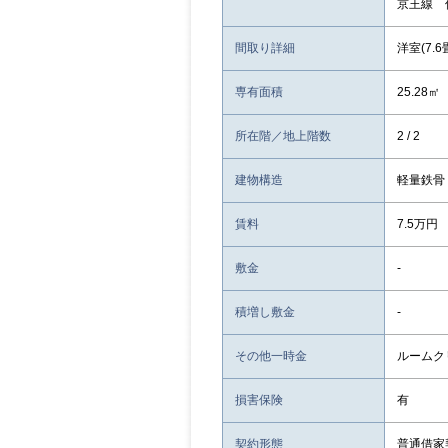
京王線 
間取り詳細
洋室(7.6
専有面積
25.28㎡
所在階／地上階数
2 / 2
建物構造
軽量鉄骨
賃料
7.5万円
敷金
-
積増し敷金
-
その他一時金
ルームクリ
損害保険
有
契約形態
普通借家