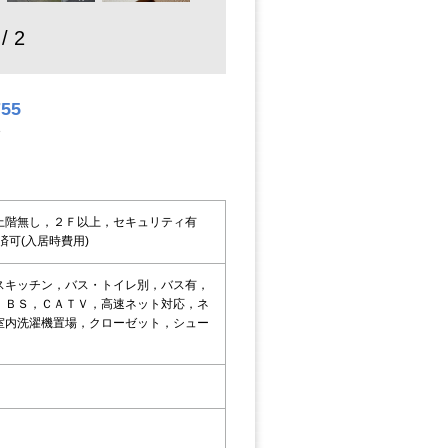
 / 2
755
3
上階無し，２Ｆ以上，セキュリティ有
済可(入居時費用)
スキッチン，バス・トイレ別，バス有，
，ＢＳ，ＣＡＴＶ，高速ネット対応，ネ
室内洗濯機置場，クローゼット，シュー