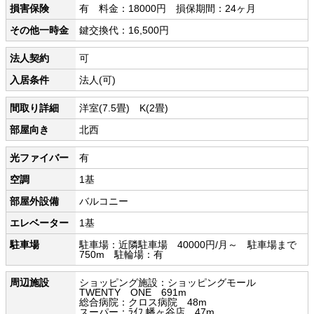
損害保険
有 料金：18000円 損保期間：24ヶ月
その他一時金
鍵交換代：16,500円
法人契約
可
入居条件
法人(可)
間取り詳細
洋室(7.5畳) K(2畳)
部屋向き
北西
光ファイバー
有
空調
1基
部屋外設備
バルコニー
エレベーター
1基
駐車場
駐車場：近隣駐車場 40000円/月～ 駐車場まで
750m 駐輪場：有
周辺施設
ショッピング施設：ショッピングモール
TWENTY ONE 691m
総合病院：クロス病院 48m
スーパー：ﾗｲﾌ 幡ヶ谷店 47m