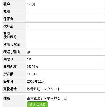
礼金
1ヶ月
敷引
-
保証金
-
償却金
-
敷引
償却区分
積増し敷金
-
積増し理由
無
間取り
1K
専有面積
25.21㎡
所在階
11 / 17
築年月
2000年11月
建物構造
鉄骨鉄筋コンクリート
住所
東京都渋谷区幡ヶ谷２丁目
周辺地図