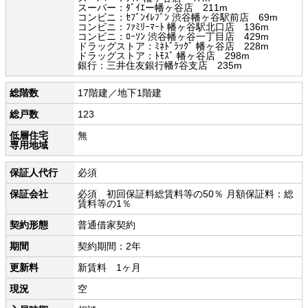
スーパー：ﾀﾞｲｴー幡ヶ谷店 211m
コンビニ：ｾﾌﾞﾝｲﾚﾌﾞﾝ 渋谷幡ヶ谷駅前店 69m
コンビニ：ﾌｧﾐﾘｰﾏｰﾄ 幡ヶ谷駅北口店 136m
コンビニ：ﾛｰｿﾝ 渋谷幡ヶ谷一丁目店 429m
ドラッグストア：ﾐﾈﾄﾞﾗｯｸﾞ 幡ヶ谷店 228m
ドラッグストア：ﾄﾓｽﾞ 幡ヶ谷店 298m
銀行：三井住友銀行幡ｹ谷支店 235m
総階数
17階建／地下1階建
総戸数
123
低層住宅
無
専用地域
保証人代行
必須
保証会社
必須 初回保証料総賃料等の50％ 月額保証料：総
賃料等の1％
契約形態
普通借家契約
期間
契約期間：2年
更新料
新賃料 1ヶ月
現況
空