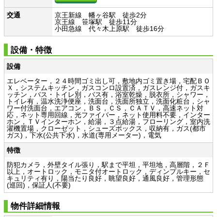
交通
京王新線 幡ヶ谷駅 徒歩2分
京王線 笹塚駅 徒歩11分
小田急線 代々木上原駅 徒歩16分
設備・特徴
設備
エレベーター，２４時間ゴミ出し可，敷地内ゴミ置き場，宅配ＢＯ
Ｘ，システムキッチン，ガスコンロ設置済，ガスレンジ付，ガスキ
ッチン，バス・トイレ別，バス有，浴室乾燥，脱衣所，シャワー，
トイレ有，温水洗浄便座，洗面台，洗面所独立，洗面化粧台，シャ
ワー付洗面台，エアコン，ＢＳ，ＣＳ，ＣＡＴＶ，高速ネット対
応，ネット専用回線，光ファイバー，ネット使用料不要，インター
ホン，ＴＶインターホン，給湯，３点給湯，フローリング，室内洗
濯機置場，クローゼット，シューズボックス，収納有，ガス(都市
ガス)，下水(公共下水)，水道(専用メーター)，電気
特徴
防犯カメラ，外壁タイル張り，駅まで平坦，平坦地，高層階，２Ｆ
以上，オートロック，モニタ付オートロック，ディンプルキー，セ
キュリティ有り，陽当たり良好，眺望良好，通風良好，管理形態
(巡回)，保証人(不要)
物件詳細情報