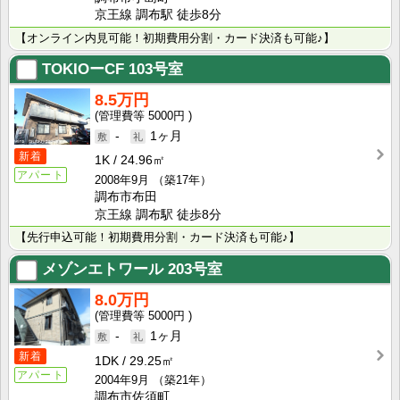
京王線 調布駅 徒歩8分
【オンライン内見可能！初期費用分割・カード決済も可能♪】
TOKIOーCF
103号室
8.5万円
5000円
-
1ヶ月
新着
1K
24.96㎡
アパート
2008年9月
（築17年）
調布市布田
京王線 調布駅 徒歩8分
【先行申込可能！初期費用分割・カード決済も可能♪】
メゾンエトワール
203号室
8.0万円
5000円
-
1ヶ月
新着
1DK
29.25㎡
アパート
2004年9月
（築21年）
調布市佐須町