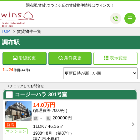
調布駅,賃貸,つつじヶ丘の賃貸物件情報はウィンズ！
メ
TOP
賃貸物件一覧
調布駅
沿線変更
条件変更
表示変更
1
24
～
件目
(44件)
↓チェックしてお問合せ
コージーハラ
301号室
14.0万円
7000円
-
200000円
新着
1LDK
46.35㎡
マンション
1988年8月
（築37年）
調布市小島町