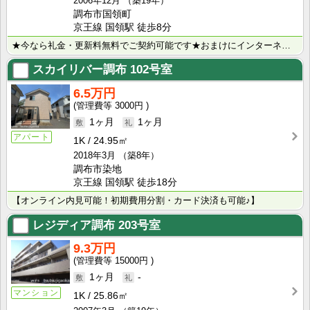
2006年12月
（築19年）
調布市国領町
京王線 国領駅 徒歩8分
★今なら礼金・更新料無料でご契約可能です★おまけにインターネット無料まで・・・★広い洋室が好評です★･･･
スカイリバー調布
102号室
6.5万円
3000円
1ヶ月
1ヶ月
アパート
1K
24.95㎡
2018年3月
（築8年）
調布市染地
京王線 国領駅 徒歩18分
【オンライン内見可能！初期費用分割・カード決済も可能♪】
レジディア調布
203号室
9.3万円
15000円
1ヶ月
-
マンション
1K
25.86㎡