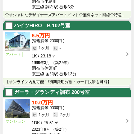
調布市小島町
京王線 調布駅 徒歩6分
◇オシャレなデザイナーズアパートメント◇無料ネット回線◇特急停車調布駅6分の好立地◇京王線沿線のお部･･･
ハイツHIRO B
102号室
6.5万円
2000円
1ヶ月
-
アパート
1K
23.18㎡
1999年3月
（築27年）
調布市佐須町
京王線 国領駅 徒歩13分
【オンライン内見可能！/初期費用分割・カード決済も可能】
ガーラ・グランディ調布
200号室
10.0万円
9000円
1ヶ月
2ヶ月
マンション
1DK
25.51㎡
2023年9月
（築2年）