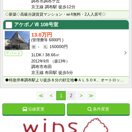
調布市調布ケ丘
京王線 調布駅 徒歩12分
◇新築◇高級分譲賃貸マンション・wi-fi無料・2人入居可◇
アケボノⅦ
108号室
13.0万円
6000円
-
150000円
アパート
1LDK
38.66㎡
2012年9月
（築13年）
調布市布田
京王線 布田駅 徒歩5分
◆特急停車調布駅より徒歩８分の好立地◆ＡＬＳＯＫ、オートロックなど安心のセキュリティ◆清潔感ある室内･･･
≪
<
1
2
>
≫
沿線変更
条件変更