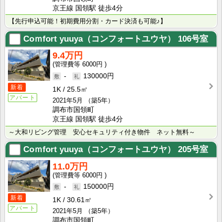
京王線 国領駅 徒歩4分
【先行申込可能！初期費用分割・カード決済も可能♪】
Coｍfort yuuya（コンフォートユウヤ）
106号室
9.4万円
6000円
-
130000円
新着
1K
25.5㎡
アパート
2021年5月
（築5年）
調布市国領町
京王線 国領駅 徒歩4分
～大和リビング管理 安心セキュリティ付き物件 ネット無料～
Coｍfort yuuya（コンフォートユウヤ）
205号室
11.0万円
6000円
-
150000円
新着
1K
30.61㎡
アパート
2021年5月
（築5年）
調布市国領町