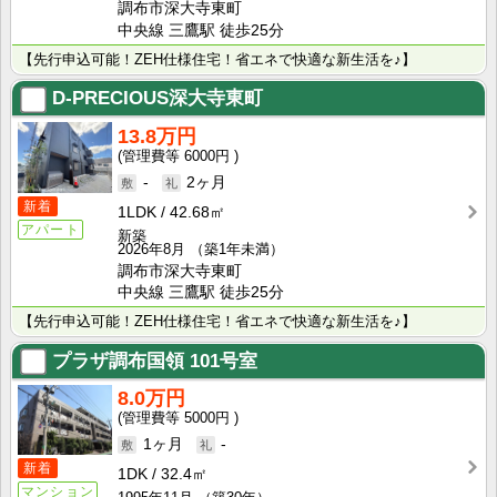
調布市深大寺東町
中央線 三鷹駅 徒歩25分
【先行申込可能！ZEH仕様住宅！省エネで快適な新生活を♪】
D-PRECIOUS深大寺東町
13.8万円
6000円
-
2ヶ月
新着
1LDK
42.68㎡
アパート
新築
2026年8月
（築1年未満）
調布市深大寺東町
中央線 三鷹駅 徒歩25分
【先行申込可能！ZEH仕様住宅！省エネで快適な新生活を♪】
プラザ調布国領
101号室
8.0万円
5000円
1ヶ月
-
新着
1DK
32.4㎡
マンション