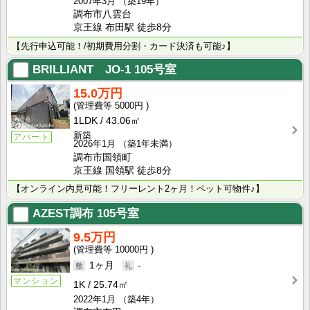
2007年3月
（築19年）
調布市八雲台
京王線 布田駅 徒歩8分
【先行申込可能！/初期費用分割・カード決済も可能♪】
BRILLIANT JO-1
105号室
15.0万円
5000円
1LDK
43.06㎡
新築
アパート
2026年1月
（築1年未満）
調布市国領町
京王線 国領駅 徒歩8分
【オンライン内見可能！フリーレント2ヶ月！ペット可物件♪】
AZEST調布
105号室
9.5万円
10000円
1ヶ月
-
マンション
1K
25.74㎡
2022年1月
（築4年）