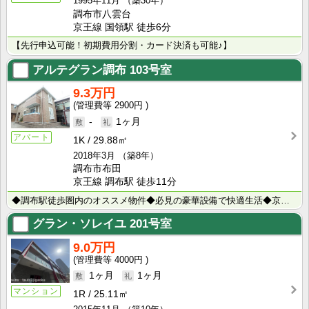
1995年11月
（築30年）
調布市八雲台
京王線 国領駅 徒歩6分
【先行申込可能！初期費用分割・カード決済も可能♪】
アルテグラン調布
103号室
9.3万円
2900円
-
1ヶ月
アパート
1K
29.88㎡
2018年3月
（築8年）
調布市布田
京王線 調布駅 徒歩11分
◆調布駅徒歩圏内のオススメ物件◆必見の豪華設備で快適生活◆京王線沿線のお部屋探しはウィンズつつじヶ丘･･･
グラン・ソレイユ
201号室
9.0万円
4000円
1ヶ月
1ヶ月
マンション
1R
25.11㎡