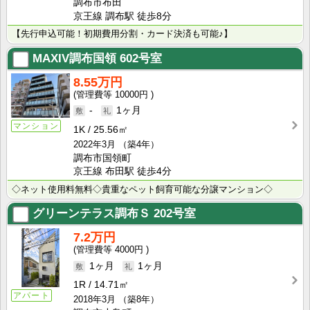
調布市布田
京王線 調布駅 徒歩8分
【先行申込可能！初期費用分割・カード決済も可能♪】
MAXIV調布国領
602号室
8.55万円
10000円
-
1ヶ月
マンション
1K
25.56㎡
2022年3月
（築4年）
調布市国領町
京王線 布田駅 徒歩4分
◇ネット使用料無料◇貴重なペット飼育可能な分譲マンション◇
グリーンテラス調布Ｓ
202号室
7.2万円
4000円
1ヶ月
1ヶ月
1R
14.71㎡
アパート
2018年3月
（築8年）