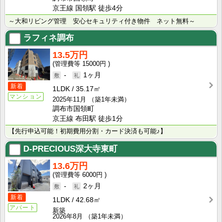
京王線 国領駅 徒歩4分
～大和リビング管理 安心セキュリティ付き物件 ネット無料～
ラフィネ調布
13.5万円
15000円
-
1ヶ月
新着
1LDK
35.17㎡
マンション
2025年11月
（築1年未満）
調布市国領町
京王線 布田駅 徒歩1分
【先行申込可能！初期費用分割・カード決済も可能♪】
D-PRECIOUS深大寺東町
13.6万円
6000円
-
2ヶ月
新着
1LDK
42.68㎡
アパート
新築
2026年8月
（築1年未満）