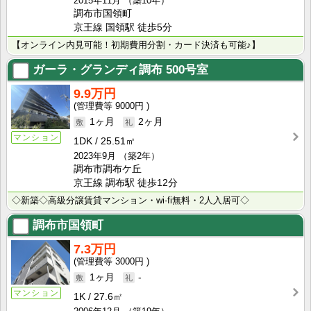
2015年11月
（築10年）
調布市国領町
京王線 国領駅 徒歩5分
【オンライン内見可能！初期費用分割・カード決済も可能♪】
ガーラ・グランディ調布
500号室
9.9万円
9000円
1ヶ月
2ヶ月
マンション
1DK
25.51㎡
2023年9月
（築2年）
調布市調布ケ丘
京王線 調布駅 徒歩12分
◇新築◇高級分譲賃貸マンション・wi-fi無料・2人入居可◇
調布市国領町
7.3万円
3000円
1ヶ月
-
マンション
1K
27.6㎡